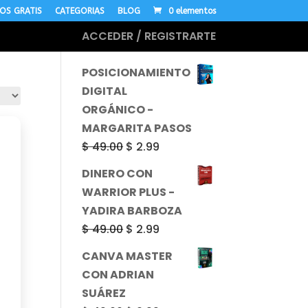
OS GRATIS
CATEGORIAS
BLOG
0 elementos
ACCEDER / REGISTRARTE
MÁS CURSOS
POSICIONAMIENTO
DIGITAL
ORGÁNICO -
MARGARITA PASOS
El
El
$
49.00
$
2.99
precio
precio
DINERO CON
original
actual
WARRIOR PLUS -
era:
es:
YADIRA BARBOZA
$ 49.00.
$ 2.99.
El
El
$
49.00
$
2.99
precio
precio
CANVA MASTER
original
actual
CON ADRIAN
era:
es:
SUÁREZ
$ 49.00.
$ 2.99.