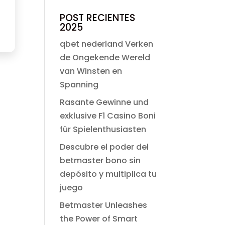
precio
precio
original
actual
POST RECIENTES
2025
era:
es:
$ 2,000.00.
$ 9.90.
qbet nederland Verken
de Ongekende Wereld
van Winsten en
Spanning
Rasante Gewinne und
exklusive F1 Casino Boni
für Spielenthusiasten
Descubre el poder del
betmaster bono sin
depósito y multiplica tu
juego
Betmaster Unleashes
the Power of Smart