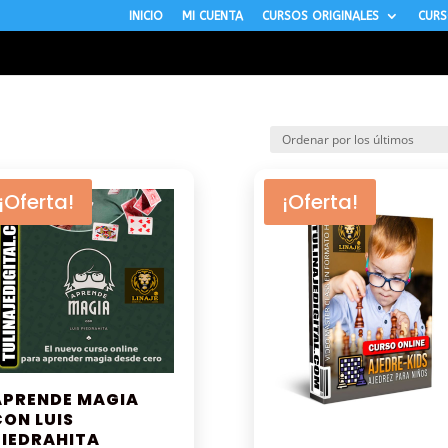
INICIO
MI CUENTA
CURSOS ORIGINALES
CURS
¡Oferta!
¡Oferta!
APRENDE MAGIA
CON LUIS
PIEDRAHITA