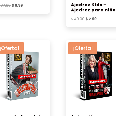
Ajedrez Kids –
El
El
97.90
$
6.99
Ajedrez para niño
precio
precio
original
actual
El
El
$
49.00
$
2.99
era:
es:
precio
precio
$ 97.90.
$ 6.99.
original
actual
era:
es:
$ 49.00.
$ 2.99.
¡Oferta!
¡Oferta!