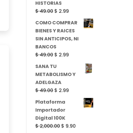
HISTORIAS
$ 49.00.
$ 2.99.
El
El
$
49.00
$
2.99
precio
precio
COMO COMPRAR
original
actual
BIENES Y RAICES
era:
es:
SIN ANTICIPOS, NI
$ 49.00.
$ 2.99.
BANCOS
El
El
$
49.00
$
2.99
precio
precio
SANA TU
original
actual
METABOLISMO Y
era:
es:
ADELGAZA
$ 49.00.
$ 2.99.
El
El
$
49.00
$
2.99
precio
precio
Plataforma
original
actual
Importador
era:
es:
Digital 100K
$ 49.00.
$ 2.99.
El
El
$
2,000.00
$
9.90