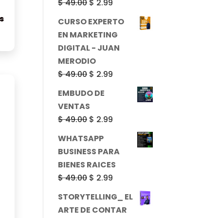
El
El
$
49.00
$
2.99
precio
precio
s
CURSO EXPERTO
original
actual
EN MARKETING
era:
es:
DIGITAL - JUAN
$ 49.00.
$ 2.99.
MERODIO
El
El
$
49.00
$
2.99
precio
precio
EMBUDO DE
original
actual
VENTAS
era:
es:
El
El
$
49.00
$
2.99
$ 49.00.
$ 2.99.
precio
precio
WHATSAPP
original
actual
BUSINESS PARA
era:
es:
BIENES RAICES
$ 49.00.
$ 2.99.
El
El
$
49.00
$
2.99
precio
precio
STORYTELLING_ EL
original
actual
ARTE DE CONTAR
era:
es: