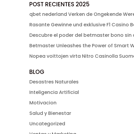
original
actual
POST RECIENTES 2025
era:
es:
qbet nederland Verken de Ongekende Were
$ 49.00.
$ 2.99.
Rasante Gewinne und exklusive F1 Casino Bo
Descubre el poder del betmaster bono sin d
Betmaster Unleashes the Power of Smart W
Nopea voittojen virta Nitro Casinolla Suo
BLOG
Desastres Naturales
Inteligencia Artificial
Motivacion
Salud y Bienestar
Uncategorized