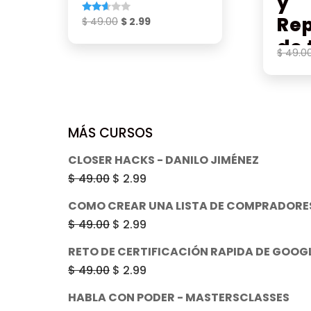
Conviertemás
y
Re
El
El
$
49.00
$
2.99
Valorado
con
precio
precio
2.53
de 
de 5
$
49.0
original
actual
Gui
era:
es:
$ 49.00.
$ 2.99.
Ele
MÁS CURSOS
CLOSER HACKS - DANILO JIMÉNEZ
El
El
$
49.00
$
2.99
precio
precio
COMO CREAR UNA LISTA DE COMPRADORES
original
actual
El
El
$
49.00
$
2.99
era:
es:
precio
precio
RETO DE CERTIFICACIÓN RAPIDA DE GOOG
$ 49.00.
$ 2.99.
original
actual
El
El
$
49.00
$
2.99
era:
es:
precio
precio
HABLA CON PODER - MASTERSCLASSES
$ 49.00.
$ 2.99.
original
actual