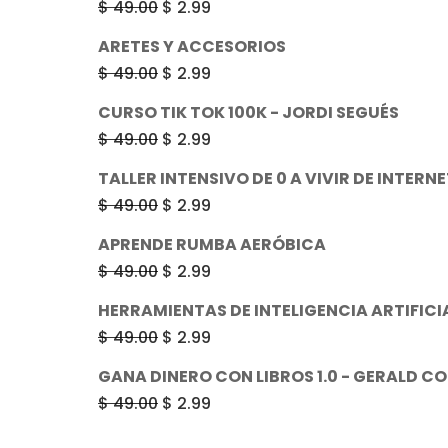
El
El
$
49.00
$
2.99
era:
es:
precio
precio
ARETES Y ACCESORIOS
$ 49.00.
$ 2.99.
original
actual
El
El
$
49.00
$
2.99
era:
es:
precio
precio
CURSO TIK TOK 100K - JORDI SEGUÉS
$ 49.00.
$ 2.99.
original
actual
El
El
$
49.00
$
2.99
era:
es:
precio
precio
TALLER INTENSIVO DE 0 A VIVIR DE INTER
$ 49.00.
$ 2.99.
original
actual
El
El
$
49.00
$
2.99
era:
es:
precio
precio
APRENDE RUMBA AERÓBICA
$ 49.00.
$ 2.99.
original
actual
El
El
$
49.00
$
2.99
era:
es:
precio
precio
HERRAMIENTAS DE INTELIGENCIA ARTIFICI
$ 49.00.
$ 2.99.
original
actual
El
El
$
49.00
$
2.99
era:
es:
precio
precio
GANA DINERO CON LIBROS 1.0 - GERALD C
$ 49.00.
$ 2.99.
original
actual
El
El
$
49.00
$
2.99
era:
es:
precio
precio
$ 49.00.
$ 2.99.