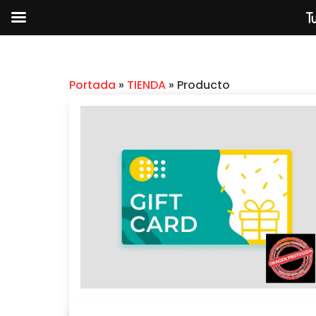
Tu
Portada
»
TIENDA
»
Producto
FITNESS EN 60 DIAS - GECO
CORREA
$
2.99
+