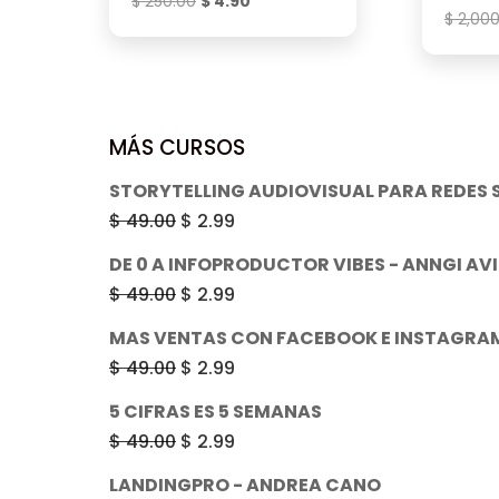
El
El
$
250.00
$
4.90
$
2,000
precio
precio
original
actual
era:
es:
$ 250.00.
$ 4.90.
MÁS CURSOS
STORYTELLING AUDIOVISUAL PARA REDES 
El
El
$
49.00
$
2.99
precio
precio
DE 0 A INFOPRODUCTOR VIBES - ANNGI AV
original
actual
El
El
$
49.00
$
2.99
era:
es:
precio
precio
MAS VENTAS CON FACEBOOK E INSTAGRA
$ 49.00.
$ 2.99.
original
actual
El
El
$
49.00
$
2.99
era:
es:
precio
precio
5 CIFRAS ES 5 SEMANAS
$ 49.00.
$ 2.99.
original
actual
El
El
$
49.00
$
2.99
era:
es:
precio
precio
LANDINGPRO - ANDREA CANO
$ 49.00.
$ 2.99.