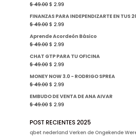
original
actual
El
El
$
49.00
$
2.99
era:
es:
precio
precio
FINANZAS PARA INDEPENDIZARTE EN TUS 2
$ 49.00.
$ 2.99.
original
actual
El
El
$
49.00
$
2.99
era:
es:
precio
precio
Aprende Acordeón Básico
$ 49.00.
$ 2.99.
original
actual
El
El
$
49.00
$
2.99
era:
es:
precio
precio
CHAT GTP PARA TU OFICINA
$ 49.00.
$ 2.99.
original
actual
El
El
$
49.00
$
2.99
era:
es:
precio
precio
MONEY NOW 3.0 - RODRIGO SPREA
$ 49.00.
$ 2.99.
original
actual
El
El
$
49.00
$
2.99
era:
es:
precio
precio
EMBUDO DE VENTA DE ANA AIVAR
$ 49.00.
$ 2.99.
original
actual
El
El
$
49.00
$
2.99
era:
es:
precio
precio
$ 49.00.
$ 2.99.
original
actual
POST RECIENTES 2025
era:
es:
qbet nederland Verken de Ongekende Were